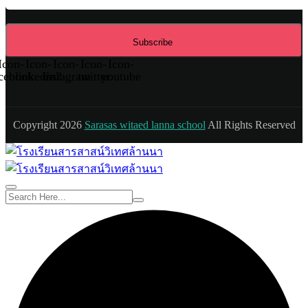
Subscribe
Icon-
Icon-
Icon-
Icon-
Icon-
cebook
linkedin2
instagram
twitter
youtube
Copyright 2026
Sarasas witaed lanna school
All Rights Reserved