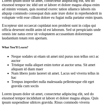
Lorem ipsum dolor sit amet, consectetur adipisicing elit, sed do
eiusmod tempor inc idid unt ut labore et dolore magna aliqua enim
ad minim veniam, quis nostrud exerec tation ullamco laboris nis
aliquip commodo consequat duis aute irure dolor in reprehenderit in
voluptate velit esse cillum dolore eu fugiat nulla pariatur enim ipsam.
Excepteur sint occaecat cupidatat non proident sunt in culpa qui
officia deserunt mollit anim id est laborum. Sed ut perspiciatis unde
omnis iste natus error sit voluptatem accusantium doloremque
laudantium totam rem aperiam.
What You’ll Learn?
Neque sodales ut etiam sit amet nisl purus non tellus orci ac
auctor
Tristique nulla aliquet enim tortor at auctor urna. Sit amet
aliquam id diam maer
Nam libero justo laoreet sit amet. Lacus sed viverra tellus in
hac
Tempus imperdiet nulla malesuada pellentesque elit eget
gravida cum sociis
Lorem ipsum dolor sit amet, consectetur adipiscing elit, sed do
eiusmod tempor incididunt ut labore et dolore magna aliqua. Quis
ipsum suspendisse ultrices gravida. Risus commodo viverra