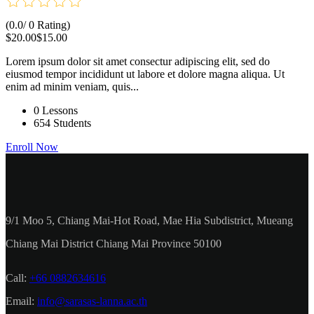
(0.0/ 0 Rating)
$20.00
$15.00
Lorem ipsum dolor sit amet consectur adipiscing elit, sed do
eiusmod tempor incididunt ut labore et dolore magna aliqua. Ut
enim ad minim veniam, quis...
0 Lessons
654 Students
Enroll Now
9/1 Moo 5, Chiang Mai-Hot Road, Mae Hia Subdistrict, Mueang
Chiang Mai District Chiang Mai Province 50100
Call:
+66 0882634616
Email:
info@sarasas-lanna.ac.th