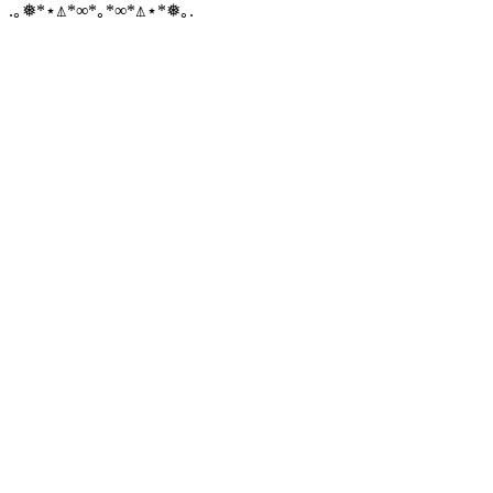
.｡❅*⋆⍋*∞*｡*∞*⍋⋆*❅｡.