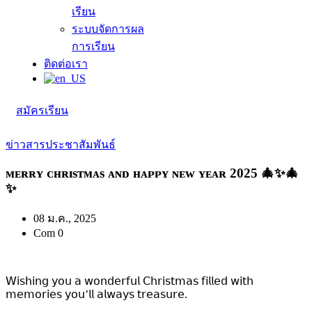
เรียน
ระบบจัดการผล
การเรียน
ติดต่อเรา
สมัครเรียน
ข่าวสารประชาสัมพันธ์
ᴍᴇʀʀʏ ᴄʜʀɪsᴛᴍᴀs ᴀɴᴅ ʜᴀᴘᴘʏ ɴᴇᴡ ʏᴇᴀʀ 2025 🎄✨🎄
✨
08 ม.ค., 2025
Com 0
𝖶𝗂𝗌𝗁𝗂𝗇𝗀 𝗒𝗈𝗎 𝖺 𝗐𝗈𝗇𝖽𝖾𝗋𝖿𝗎𝗅 𝖢𝗁𝗋𝗂𝗌𝗍𝗆𝖺𝗌 𝖿𝗂𝗅𝗅𝖾𝖽 𝗐𝗂𝗍𝗁
𝗆𝖾𝗆𝗈𝗋𝗂𝖾𝗌 𝗒𝗈𝗎’𝗅𝗅 𝖺𝗅𝗐𝖺𝗒𝗌 𝗍𝗋𝖾𝖺𝗌𝗎𝗋𝖾.