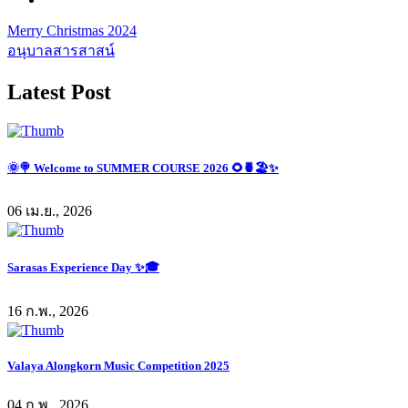
Merry Christmas 2024
อนุบาลสารสาสน์
Latest Post
🌞🍭 Welcome to SUMMER COURSE 2026 🌻🍍🏖✨️
06 เม.ย., 2026
Sarasas Experience Day ✨🎓
16 ก.พ., 2026
Valaya Alongkorn Music Competition 2025
04 ก.พ., 2026